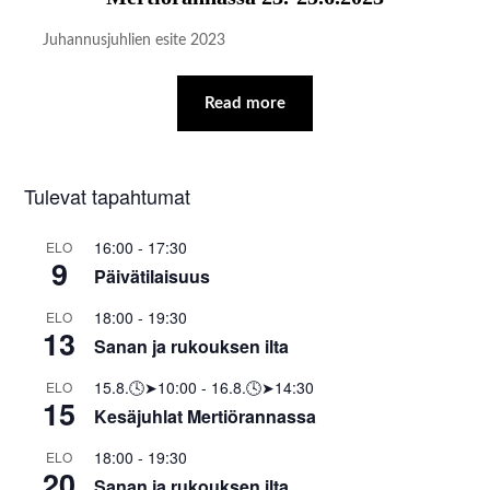
Juhannusjuhlien esite 2023
Read more
Tulevat tapahtumat
16:00
-
17:30
ELO
9
Päivätilaisuus
18:00
-
19:30
ELO
13
Sanan ja rukouksen ilta
15.8.🕓➤10:00
-
16.8.🕓➤14:30
ELO
15
Kesäjuhlat Mertiörannassa
18:00
-
19:30
ELO
20
Sanan ja rukouksen ilta