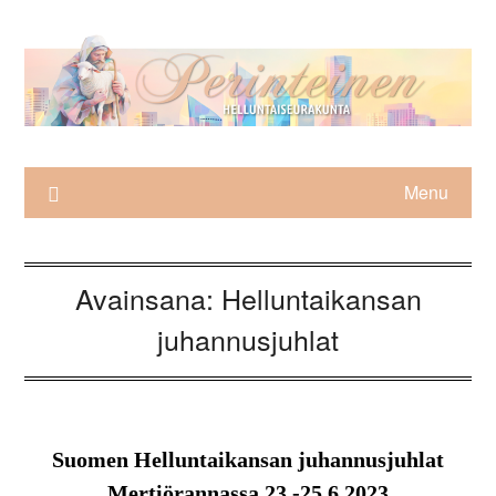
Skip
to
content
Menu
Avainsana:
Helluntaikansan
juhannusjuhlat
Suomen Helluntaikansan juhannusjuhlat
Mertiörannassa 23.-25.6.2023