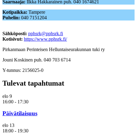
Saarnaaja:
Ilkka Hakkarainen puh.
040 1674621
Kotipaikka:
Tampere
Puhelin:
040 7151204
Sähköposti:
pphsrk@pphsrk.fi
Kotisivut:
https://www.pphsrk.fi/
Pirkanmaan Perinteisen Helluntaiseurakunnan tuki ry
Jouni Koskinen puh. 040 703 6714
Y-tunnus: 2156025-0
Tulevat tapahtumat
elo
9
16:00
-
17:30
Päivätilaisuus
elo
13
18:00
-
19:30