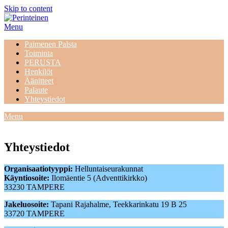
Skip to content
Menu
Paimenen Palsta
Toiminta
PERUSTA
Henkilöt
Äänitteet
Palaute
Yhteystiedot
Menu
Yhteystiedot
Organisaatiotyyppi:
Helluntaiseurakunnat
Käyntiosoite:
Ilomäentie 5 (Adventtikirkko)
33230 TAMPERE
Jakeluosoite:
Tapani Rajahalme, Teekkarinkatu 19 B 25
33720 TAMPERE