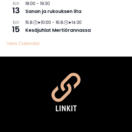
18:00
-
19:30
ELO
13
Sanan ja rukouksen ilta
15.8.🕓➤10:00
-
16.8.🕓➤14:30
ELO
15
Kesäjuhlat Mertiörannassa
View Calendar