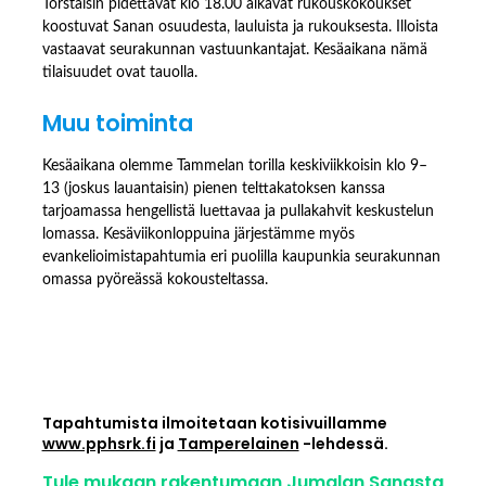
Torstaisin pidettävät klo 18.00 alkavat rukouskokoukset
koostuvat Sanan osuudesta, lauluista ja rukouksesta. Illoista
vastaavat seurakunnan vastuunkantajat. Kesäaikana nämä
tilaisuudet ovat tauolla.
Muu toiminta
Kesäaikana olemme Tammelan torilla keskiviikkoisin klo 9–
13 (joskus lauantaisin) pienen telttakatoksen kanssa
tarjoamassa hengellistä luettavaa ja pullakahvit keskustelun
lomassa. Kesäviikonloppuina järjestämme myös
evankelioimistapahtumia eri puolilla kaupunkia seurakunnan
omassa pyöreässä kokousteltassa.
Tapahtumista ilmoitetaan kotisivuillamme
www.pphsrk.fi
ja
Tamperelainen
-lehdessä.
Tule mukaan rakentumaan Jumalan Sanasta