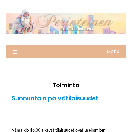
Skip
to
content
Menu
Toiminta
Sunnuntain päivätilaisuudet
Nämä klo 16.00 alkavat tilaisuudet ovat useimmiten