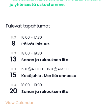
ja yhteisestä uskostamme.
Tulevat tapahtumat
16:00
-
17:30
ELO
9
Päivätilaisuus
18:00
-
19:30
ELO
13
Sanan ja rukouksen ilta
15.8.🕓➤10:00
-
16.8.🕓➤14:30
ELO
15
Kesäjuhlat Mertiörannassa
18:00
-
19:30
ELO
20
Sanan ja rukouksen ilta
View Calendar