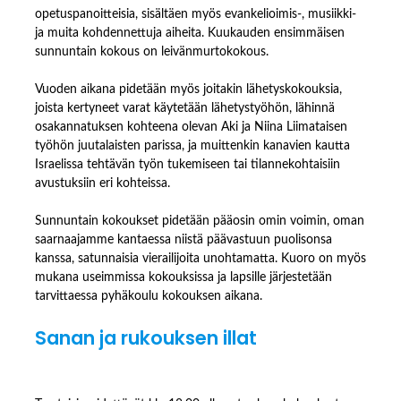
opetuspanoitteisia, sisältäen myös evankelioimis-, musiikki-
ja muita kohdennettuja aiheita. Kuukauden ensimmäisen
sunnuntain kokous on leivänmurtokokous.
Vuoden aikana pidetään myös joitakin lähetyskokouksia,
joista kertyneet varat käytetään lähetystyöhön, lähinnä
osakannatuksen kohteena olevan Aki ja Niina Liimataisen
työhön juutalaisten parissa, ja muittenkin kanavien kautta
Israelissa tehtävän työn tukemiseen tai tilannekohtaisiin
avustuksiin eri kohteissa.
Sunnuntain kokoukset pidetään pääosin omin voimin, oman
saarnaajamme kantaessa niistä päävastuun puolisonsa
kanssa, satunnaisia vierailijoita unohtamatta. Kuoro on myös
mukana useimmissa kokouksissa ja lapsille järjestetään
tarvittaessa pyhäkoulu kokouksen aikana.
Sanan ja rukouksen illat