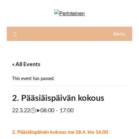
Skip
to
content
Menu
« All Events
This event has passed.
2. Pääsiäispäivän kokous
22.3.22🕓➤08:00
-
17:00
2. Pääsiäispäivän kokous ma 18.4. klo 16.00