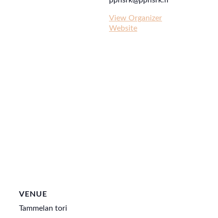
pphsrk@pphsrk.fi
View Organizer
Website
VENUE
Tammelan tori