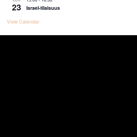
23
Israel-tilaisuus
View Calendar