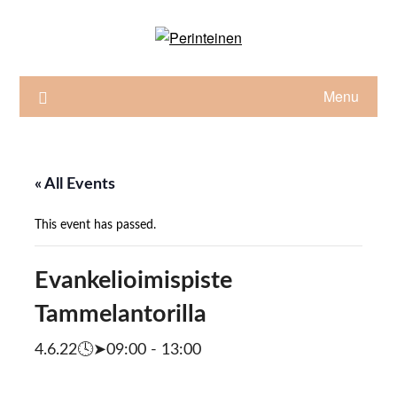
Skip
to
content
Menu
« All Events
This event has passed.
Evankelioimispiste
Tammelantorilla
4.6.22🕓➤09:00
-
13:00