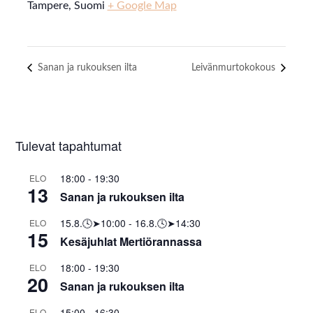
Tampere
,
Suomi
+ Google Map
Sanan ja rukouksen ilta
Leivänmurtokokous
Tulevat tapahtumat
18:00
-
19:30
ELO
13
Sanan ja rukouksen ilta
15.8.🕓➤10:00
-
16.8.🕓➤14:30
ELO
15
Kesäjuhlat Mertiörannassa
18:00
-
19:30
ELO
20
Sanan ja rukouksen ilta
15:00
-
16:30
ELO