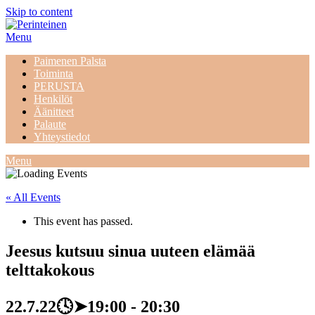
Skip to content
Menu
Paimenen Palsta
Toiminta
PERUSTA
Henkilöt
Äänitteet
Palaute
Yhteystiedot
Menu
« All Events
This event has passed.
Jeesus kutsuu sinua uuteen elämää
telttakokous
22.7.22🕓➤19:00
-
20:30