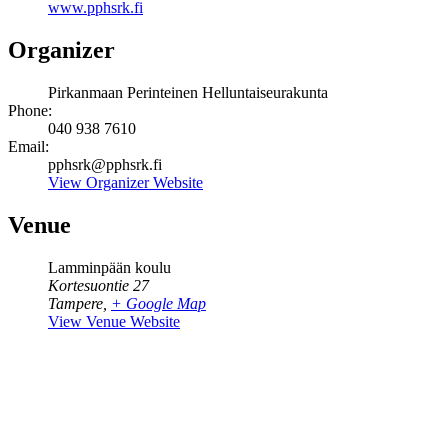
www.pphsrk.fi
Organizer
Pirkanmaan Perinteinen Helluntaiseurakunta
Phone:
040 938 7610
Email:
pphsrk@pphsrk.fi
View Organizer Website
Venue
Lamminpään koulu
Kortesuontie 27
Tampere
,
+ Google Map
View Venue Website