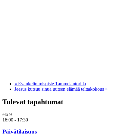
«
Evankelioimispiste Tammelantorilla
Jeesus kutsuu sinua uuteen elämää telttakokous
»
Tulevat tapahtumat
elo
9
16:00
-
17:30
Päivätilaisuus