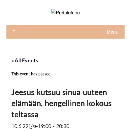
Skip
to
content
Menu
« All Events
This event has passed.
Jeesus kutsuu sinua uuteen
elämään, hengellinen kokous
teltassa
10.6.22🕓➤19:00
-
20:30