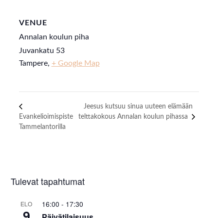
VENUE
Annalan koulun piha
Juvankatu 53
Tampere
,
+ Google Map
Jeesus kutsuu sinua uuteen elämään
Evankelioimispiste
telttakokous Annalan koulun pihassa
Tammelantorilla
Tulevat tapahtumat
16:00
-
17:30
ELO
9
Päivätilaisuus