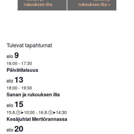
Navigation
rukouksen ilta
rukouksen ilta
»
Tulevat tapahtumat
9
elo
16:00
-
17:30
Päivätilaisuus
13
elo
18:00
-
19:30
Sanan ja rukouksen ilta
15
elo
15.8.🕓➤10:00
-
16.8.🕓➤14:30
Kesäjuhlat Mertiörannassa
20
elo