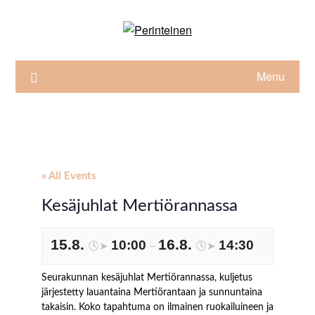
Skip
to
content
Menu
« All Events
Kesäjuhlat Mertiörannassa
15.8.
16.8.
10:00
14:30
🕓➤
–
🕓➤
Seurakunnan kesäjuhlat Mertiörannassa, kuljetus
järjestetty lauantaina Mertiörantaan ja sunnuntaina
takaisin. Koko tapahtuma on ilmainen ruokailuineen ja