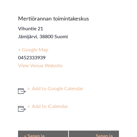
Mertiörannan toimintakeskus
Vihuntie 21
Jämijärvi
,
38800
Suomi
+ Google Map
0452333939
View Venue Website
Add to Google Calendar
Add to iCalendar
Event
«
Sanan ja
Sanan ja