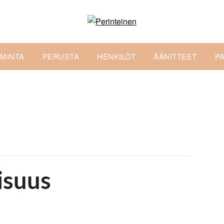
IMINTA
PERUSTA
HENKILÖT
ÄÄNITTEET
P
isuus