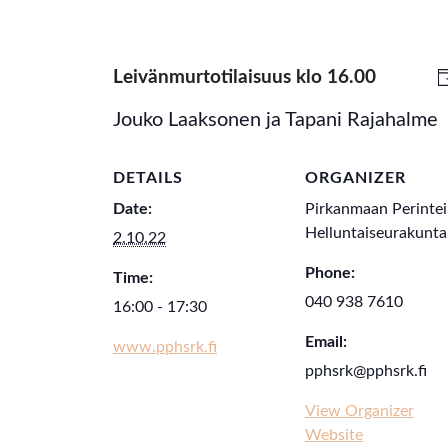
Leivänmurtotilaisuus klo 16.00
Jouko Laaksonen ja Tapani Rajahalme
DETAILS
ORGANIZER
Date:
Pirkanmaan Perinte
Helluntaiseurakunta
2.10.22
Phone:
Time:
040 938 7610
16:00 - 17:30
Email:
www.pphsrk.fi
pphsrk@pphsrk.fi
View Organizer
Website