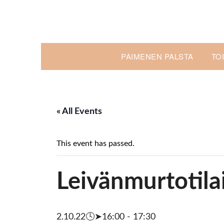
Skip
to
content
PAIMENEN PALSTA
TO
« All Events
This event has passed.
Leivänmurtotila
2.10.22🕓➤16:00
-
17:30