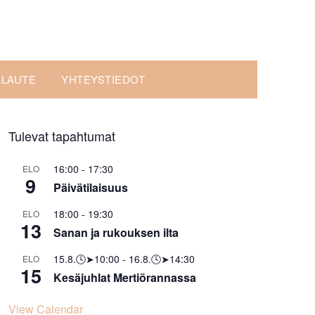
ALAUTE
YHTEYSTIEDOT
Tulevat tapahtumat
16:00
-
17:30
ELO
9
Päivätilaisuus
18:00
-
19:30
ELO
13
Sanan ja rukouksen ilta
15.8.🕓➤10:00
-
16.8.🕓➤14:30
ELO
15
Kesäjuhlat Mertiörannassa
View Calendar