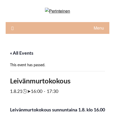
Skip
to
content
Menu
« All Events
This event has passed.
Leivänmurtokokous
1.8.21🕓➤16:00
-
17:30
Leivänmurtokokous sunnuntaina 1.8. klo 16.00