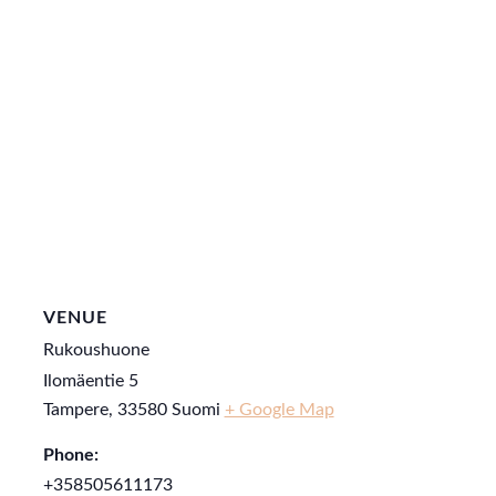
VENUE
Rukoushuone
Ilomäentie 5
Tampere
,
33580
Suomi
+ Google Map
Phone:
+358505611173