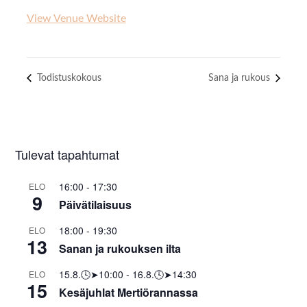
View Venue Website
Todistuskokous
Sana ja rukous
Tulevat tapahtumat
16:00
-
17:30
ELO
9
Päivätilaisuus
18:00
-
19:30
ELO
13
Sanan ja rukouksen ilta
15.8.🕓➤10:00
-
16.8.🕓➤14:30
ELO
15
Kesäjuhlat Mertiörannassa