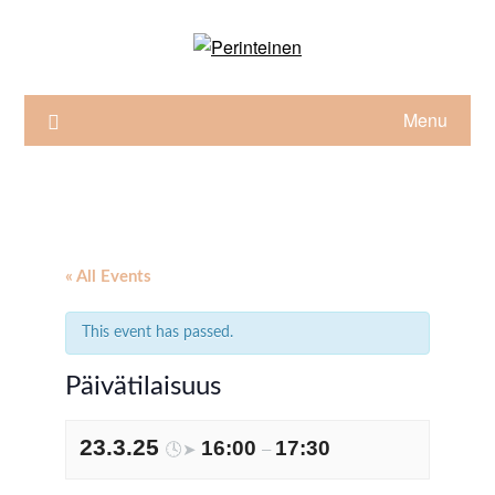
Skip
to
content
Menu
« All Events
This event has passed.
Päivätilaisuus
23.3.25
16:00
17:30
🕓➤
–