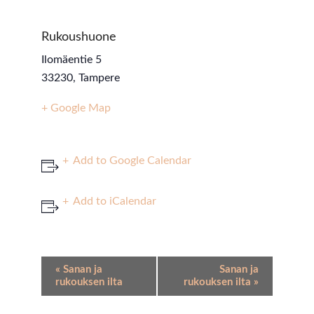
Rukoushuone
Ilomäentie 5
33230
,
Tampere
+ Google Map
Add to Google Calendar
Add to iCalendar
Event
«
Sanan ja
Sanan ja
Navigation
rukouksen ilta
rukouksen ilta
»