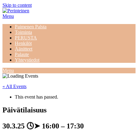
Skip to content
Menu
Paimenen Palsta
Toiminta
PERUSTA
Henkilöt
Äänitteet
Palaute
Yhteystiedot
Menu
« All Events
This event has passed.
Päivätilaisuus
30.3.25
🕓➤
16:00
–
17:30