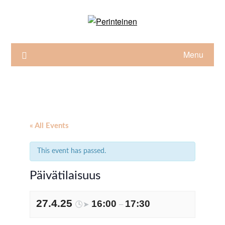
Skip
to
content
Menu
« All Events
This event has passed.
Päivätilaisuus
27.4.25
16:00
17:30
🕓➤
–