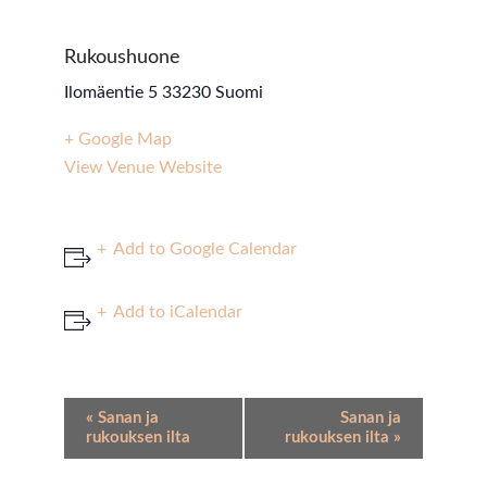
Rukoushuone
Ilomäentie 5
33230
Suomi
+ Google Map
View Venue Website
Add to Google Calendar
Add to iCalendar
Event
«
Sanan ja
Sanan ja
Navigation
rukouksen ilta
rukouksen ilta
»