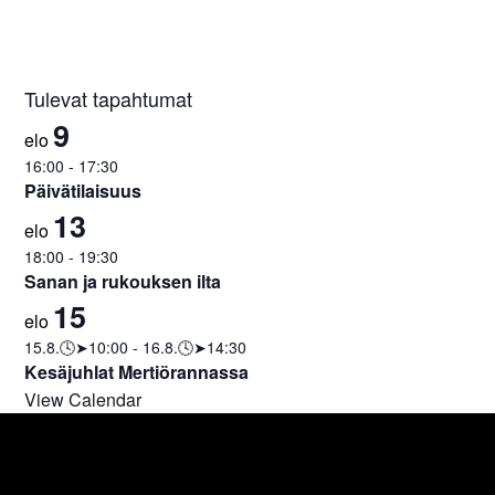
Tulevat tapahtumat
9
elo
16:00
-
17:30
Päivätilaisuus
13
elo
18:00
-
19:30
Sanan ja rukouksen ilta
15
elo
15.8.🕓➤10:00
-
16.8.🕓➤14:30
Kesäjuhlat Mertiörannassa
View Calendar