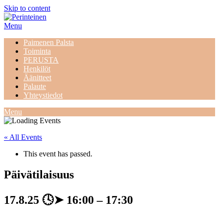
Skip to content
Menu
Paimenen Palsta
Toiminta
PERUSTA
Henkilöt
Äänitteet
Palaute
Yhteystiedot
Menu
« All Events
This event has passed.
Päivätilaisuus
17.8.25
🕓➤
16:00
–
17:30