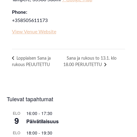
Phone:
+358505611173
View Venue Website
Loppiaisen Sana ja
Sana ja rukous to 13.1. klo
rukous PEUUTETTU
18.00 PERUUTETTU
Tulevat tapahtumat
16:00
-
17:30
ELO
9
Päivätilaisuus
18:00
-
19:30
ELO