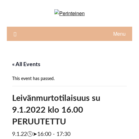
Skip
to
content
Menu
« All Events
This event has passed.
Leivänmurtotilaisuus su
9.1.2022 klo 16.00
PERUUTETTU
9.1.22🕓➤16:00
-
17:30