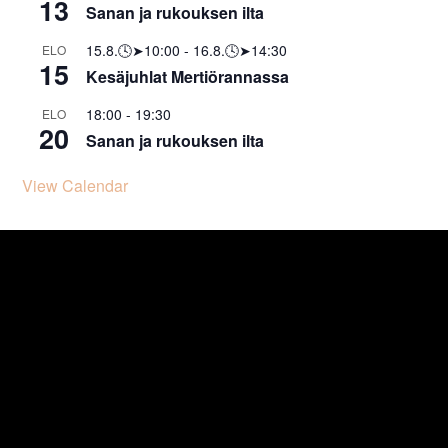
13
Sanan ja rukouksen ilta
15.8.🕓➤10:00
-
16.8.🕓➤14:30
ELO
15
Kesäjuhlat Mertiörannassa
18:00
-
19:30
ELO
20
Sanan ja rukouksen ilta
View Calendar