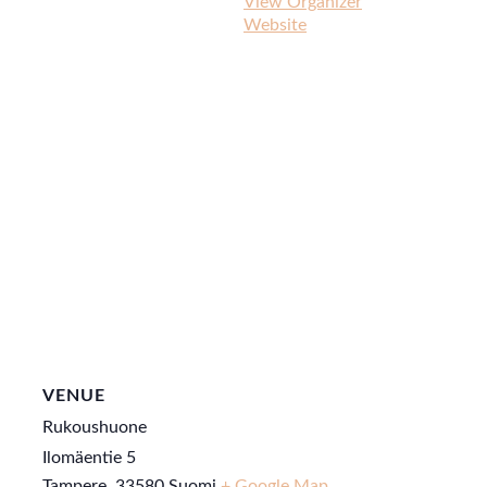
View Organizer
Website
VENUE
Rukoushuone
Ilomäentie 5
Tampere
,
33580
Suomi
+ Google Map