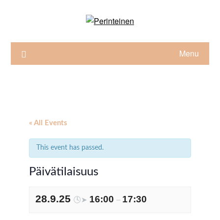
Skip
to
content
Menu
« All Events
This event has passed.
Päivätilaisuus
28.9.25
16:00
17:30
🕓➤
–