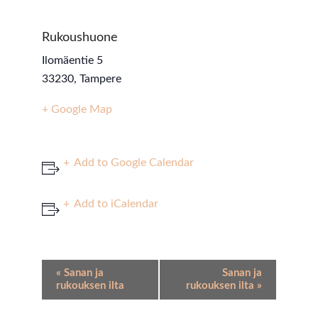
Rukoushuone
Ilomäentie 5
33230
,
Tampere
+ Google Map
Add to Google Calendar
Add to iCalendar
Event
«
Sanan ja
Sanan ja
Navigation
rukouksen ilta
rukouksen ilta
»