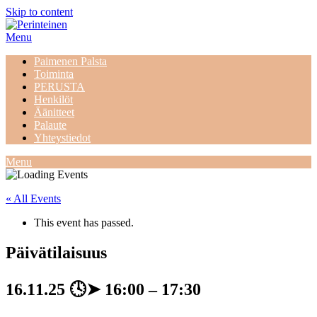
Skip to content
Menu
Paimenen Palsta
Toiminta
PERUSTA
Henkilöt
Äänitteet
Palaute
Yhteystiedot
Menu
« All Events
This event has passed.
Päivätilaisuus
16.11.25
🕓➤
16:00
–
17:30