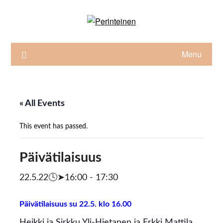
Skip
to
content
Menu
« All Events
This event has passed.
Päivätilaisuus
22.5.22🕓➤16:00
-
17:30
Päivätilaisuus su 22.5. klo 16.00
Heikki ja Sirkku Yli-Hietanen ja Erkki Mattila