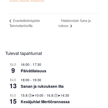
View Venue Website
Evankelioimispiste
Helatorstain Sana ja
Tammelantorilla
rukous
Tulevat tapahtumat
16:00
-
17:30
ELO
9
Päivätilaisuus
18:00
-
19:30
ELO
13
Sanan ja rukouksen ilta
15.8.🕓➤10:00
-
16.8.🕓➤14:30
ELO
15
Kesäjuhlat Mertiörannassa