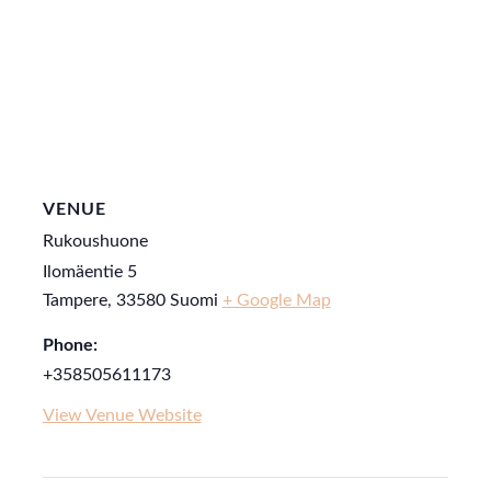
VENUE
Rukoushuone
Ilomäentie 5
Tampere
,
33580
Suomi
+ Google Map
Phone:
+358505611173
View Venue Website