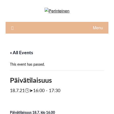
Skip
to
content
Menu
« All Events
This event has passed.
Päivätilaisuus
18.7.21🕓➤16:00
-
17:30
Päivätilaisuus 18.7. klo 16.00