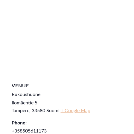
VENUE
Rukoushuone
Ilomäentie 5
Tampere
,
33580
Suomi
+ Google Map
Phone:
+358505611173