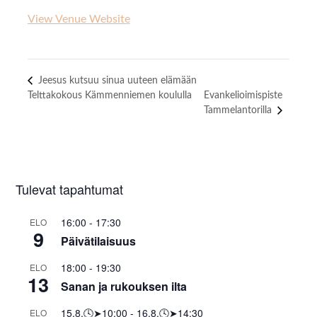
View Venue Website
Jeesus kutsuu sinua uuteen elämään
Telttakokous Kämmenniemen koululla
Evankelioimispiste
Tammelantorilla
Tulevat tapahtumat
16:00
-
17:30
ELO
9
Päivätilaisuus
18:00
-
19:30
ELO
13
Sanan ja rukouksen ilta
15.8.🕓➤10:00
-
16.8.🕓➤14:30
ELO