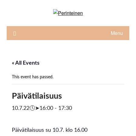
Skip
to
content
Menu
« All Events
This event has passed.
Päivätilaisuus
10.7.22🕓➤16:00
-
17:30
Päivätilaisuus su 10.7. klo 16.00