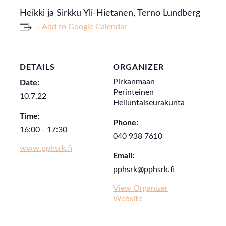
Heikki ja Sirkku Yli-Hietanen, Terno Lundberg
+ Add to Google Calendar
DETAILS
ORGANIZER
Pirkanmaan
Date:
Perinteinen
10.7.22
Helluntaiseurakunta
Time:
Phone:
16:00 - 17:30
040 938 7610
www.pphsrk.fi
Email:
pphsrk@pphsrk.fi
View Organizer
Website