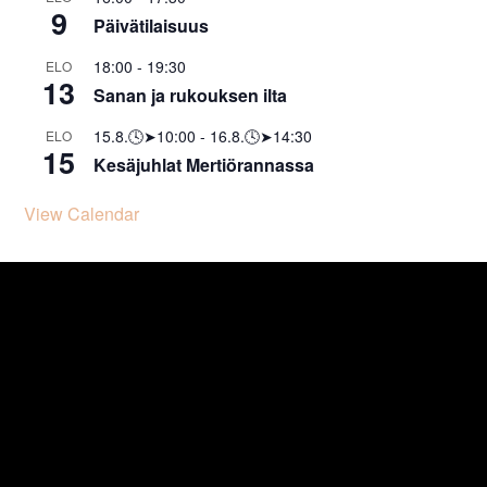
9
Päivätilaisuus
18:00
-
19:30
ELO
13
Sanan ja rukouksen ilta
15.8.🕓➤10:00
-
16.8.🕓➤14:30
ELO
15
Kesäjuhlat Mertiörannassa
View Calendar