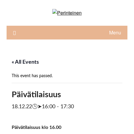
Skip
to
content
Menu
« All Events
This event has passed.
Päivätilaisuus
18.12.22🕓➤16:00
-
17:30
Päivätilaisuus klo 16.00