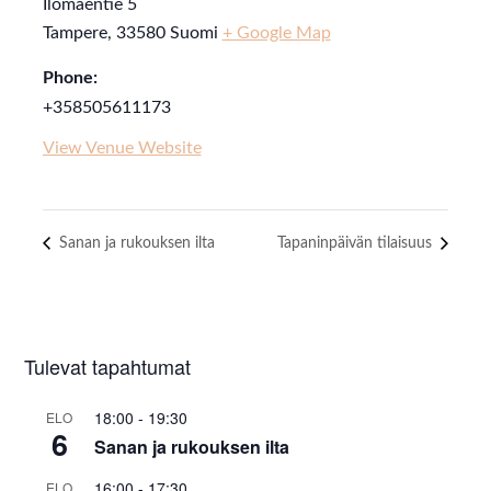
Ilomäentie 5
Tampere
,
33580
Suomi
+ Google Map
Phone:
+358505611173
View Venue Website
Sanan ja rukouksen ilta
Tapaninpäivän tilaisuus
Tulevat tapahtumat
18:00
-
19:30
ELO
6
Sanan ja rukouksen ilta
16:00
-
17:30
ELO