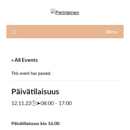
Skip
to
content
Menu
« All Events
This event has passed.
Päivätilaisuus
12.11.22🕓➤08:00
-
17:00
Päivätilaisuus klo 16.00