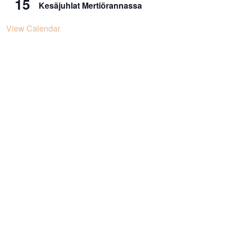
15
Kesäjuhlat Mertiörannassa
View Calendar