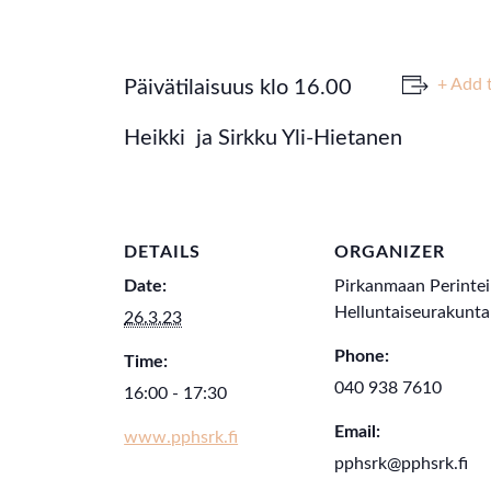
+ Add 
Päivätilaisuus klo 16.00
Heikki ja Sirkku Yli-Hietanen
DETAILS
ORGANIZER
Date:
Pirkanmaan Perinte
Helluntaiseurakunta
26.3.23
Phone:
Time:
040 938 7610
16:00 - 17:30
Email:
www.pphsrk.fi
pphsrk@pphsrk.fi