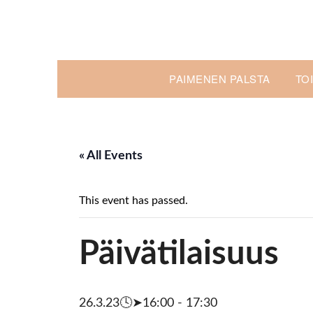
Skip
to
content
PAIMENEN PALSTA
TO
« All Events
This event has passed.
Päivätilaisuus
26.3.23🕓➤16:00
-
17:30