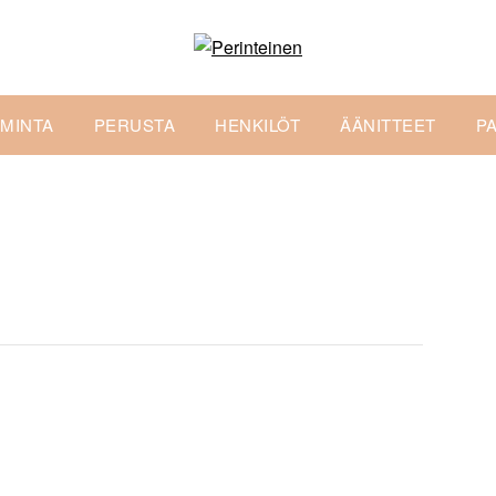
IMINTA
PERUSTA
HENKILÖT
ÄÄNITTEET
P