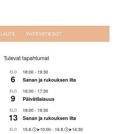
ALAUTE
YHTEYSTIEDOT
Tulevat tapahtumat
18:00
-
19:30
ELO
6
Sanan ja rukouksen ilta
16:00
-
17:30
ELO
9
Päivätilaisuus
18:00
-
19:30
ELO
13
Sanan ja rukouksen ilta
15.8.🕓➤10:00
-
16.8.🕓➤14:30
ELO