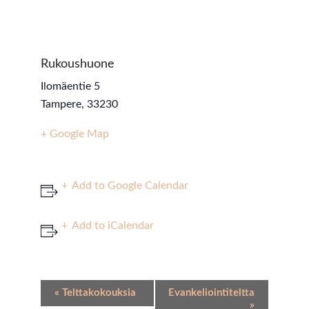
Rukoushuone
Ilomäentie 5
Tampere
,
33230
+ Google Map
Add to Google Calendar
Add to iCalendar
Event
«
Telttakokouksia
Evankeliointiteltta
Navigation
»