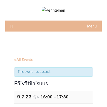
Skip
to
content
Menu
« All Events
This event has passed.
Päivätilaisuus
9.7.23
16:00
17:30
🕓➤
–