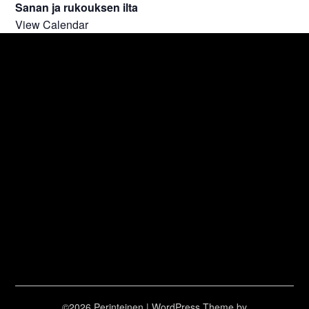
Sanan ja rukouksen ilta
View Calendar
©2026 Perinteinen
| WordPress Theme by