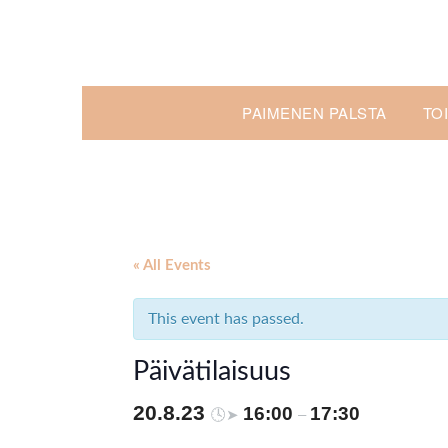
Skip
to
content
PAIMENEN PALSTA
TO
« All Events
This event has passed.
Päivätilaisuus
20.8.23
16:00
17:30
🕓➤
–