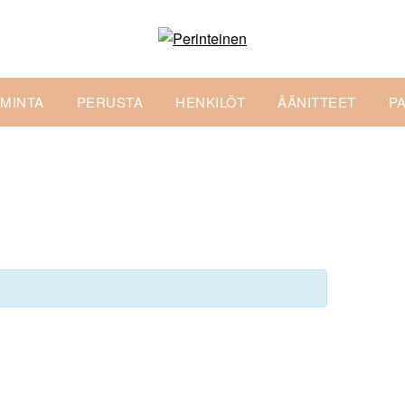
IMINTA
PERUSTA
HENKILÖT
ÄÄNITTEET
P