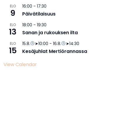
16:00
-
17:30
ELO
9
Päivätilaisuus
18:00
-
19:30
ELO
13
Sanan ja rukouksen ilta
15.8.
➤10:00
-
16.8.
➤14:30
ELO
15
Kesäjuhlat Mertiörannassa
View Calendar