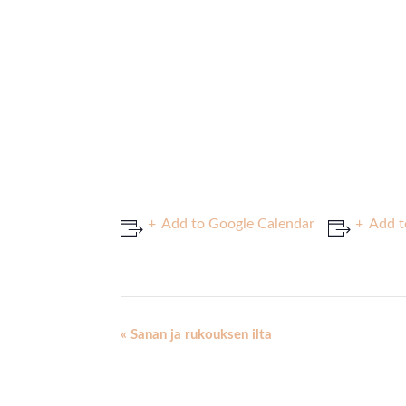
Add to Google Calendar
Add t
Event
«
Sanan ja rukouksen ilta
Navigation