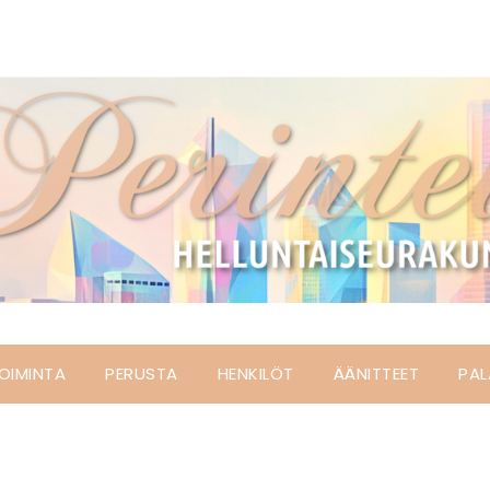
OIMINTA
PERUSTA
HENKILÖT
ÄÄNITTEET
PAL