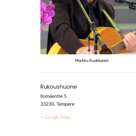
Markku Kuokkanen
Rukoushuone
Ilomäentie 5
33230
,
Tampere
+ Google Map