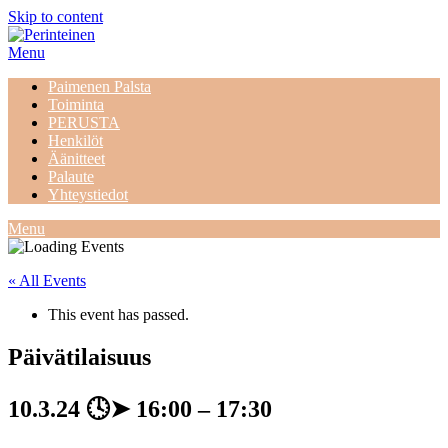
Skip to content
Menu
Paimenen Palsta
Toiminta
PERUSTA
Henkilöt
Äänitteet
Palaute
Yhteystiedot
Menu
« All Events
This event has passed.
Päivätilaisuus
10.3.24
🕓➤
16:00
–
17:30