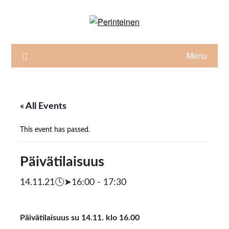
Skip
to
content
Menu
« All Events
This event has passed.
Päivätilaisuus
14.11.21🕓➤16:00
-
17:30
Päivätilaisuus su 14.11. klo 16.00