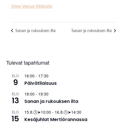
View Venue Website
Sanan ja rukouksen ilta
Sanan ja rukouksen ilta
Tulevat tapahtumat
16:00
-
17:30
ELO
9
Päivätilaisuus
18:00
-
19:30
ELO
13
Sanan ja rukouksen ilta
15.8.🕓➤10:00
-
16.8.🕓➤14:30
ELO
15
Kesäjuhlat Mertiörannassa