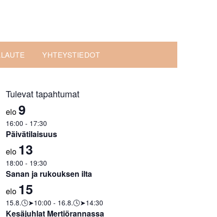
ALAUTE
YHTEYSTIEDOT
Tulevat tapahtumat
9
elo
16:00
-
17:30
Päivätilaisuus
13
elo
18:00
-
19:30
Sanan ja rukouksen ilta
15
elo
15.8.🕓➤10:00
-
16.8.🕓➤14:30
Kesäjuhlat Mertiörannassa