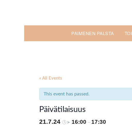
Skip
to
content
PAIMENEN PALSTA
TO
« All Events
This event has passed.
Päivätilaisuus
21.7.24
16:00
17:30
🕓➤
–