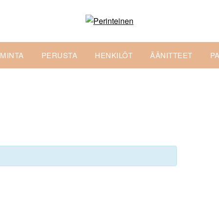
IMINTA
PERUSTA
HENKILÖT
ÄÄNITTEET
P