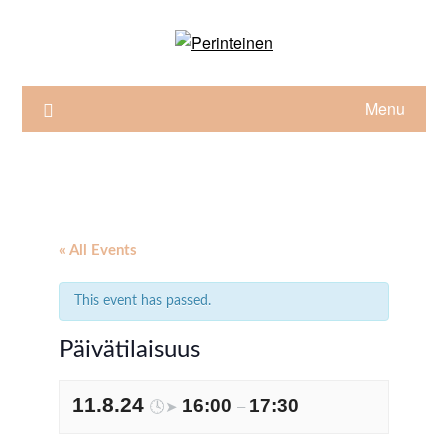
Skip
to
content
Menu
« All Events
This event has passed.
Päivätilaisuus
11.8.24
16:00
17:30
🕓➤
–