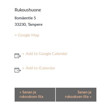
Rukoushuone
Ilomäentie 5
33230
,
Tampere
+ Google Map
Add to Google Calendar
Add to iCalendar
Event
«
Sanan ja
Sanan ja
Navigation
rukouksen ilta
rukouksen ilta
»