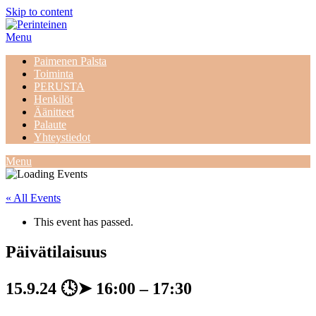
Skip to content
Menu
Paimenen Palsta
Toiminta
PERUSTA
Henkilöt
Äänitteet
Palaute
Yhteystiedot
Menu
« All Events
This event has passed.
Päivätilaisuus
15.9.24
🕓➤
16:00
–
17:30