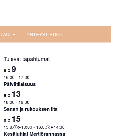
ALAUTE
YHTEYSTIEDOT
Tulevat tapahtumat
9
elo
16:00
-
17:30
Päivätilaisuus
13
elo
18:00
-
19:30
Sanan ja rukouksen ilta
15
elo
15.8.🕓➤10:00
-
16.8.🕓➤14:30
Kesäjuhlat Mertiörannassa