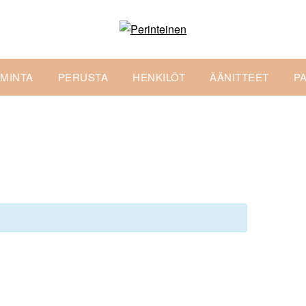
IMINTA
PERUSTA
HENKILÖT
ÄÄNITTEET
P