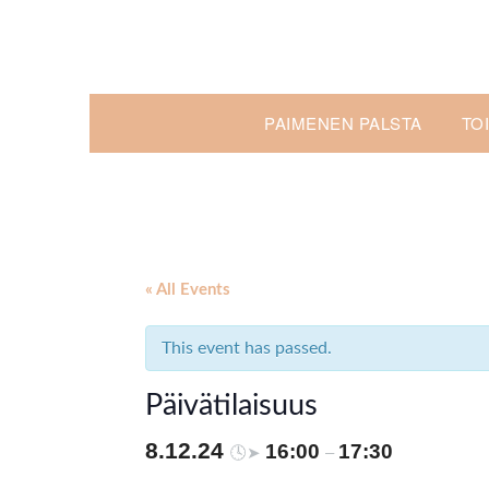
Skip
to
content
PAIMENEN PALSTA
TO
« All Events
This event has passed.
Päivätilaisuus
8.12.24
16:00
17:30
🕓➤
–