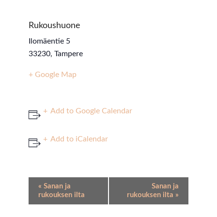
Rukoushuone
Ilomäentie 5
33230
,
Tampere
+ Google Map
Add to Google Calendar
Add to iCalendar
Event
«
Sanan ja
Sanan ja
Navigation
rukouksen ilta
rukouksen ilta
»