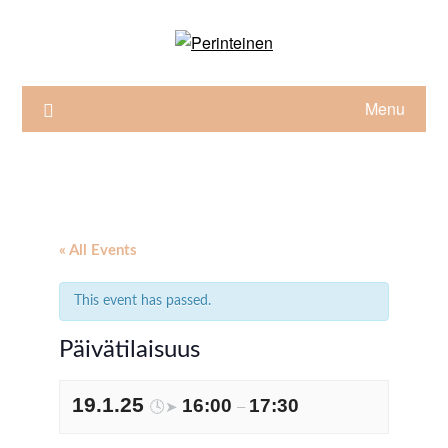
Skip
to
content
Menu
« All Events
This event has passed.
Päivätilaisuus
19.1.25
16:00
17:30
🕓➤
–