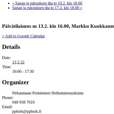
«
Sanan ja rukouksen ilta to 10.2. klo 18.00
Sanan ja rukouksen ilta to 17.2. klo 18.00
»
Päivätilaisuus su 13.2. klo 16.00, Markku Kuokkanen
+ Add to Google Calendar
Details
Date:
13.2.22
Time:
16:00 - 17:30
Organizer
Pirkanmaan Perinteinen Helluntaiseurakunta
Phone:
040 938 7610
Email:
pphsrk@pphsrk.fi