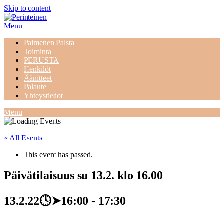
Skip to content
Menu
Paimenen Palsta
Toiminta
PERUSTA
Henkilöt
Äänitteet
Palaute
Yhteystiedot
Menu
« All Events
This event has passed.
Päivätilaisuus su 13.2. klo 16.00
13.2.22🕓➤16:00
-
17:30