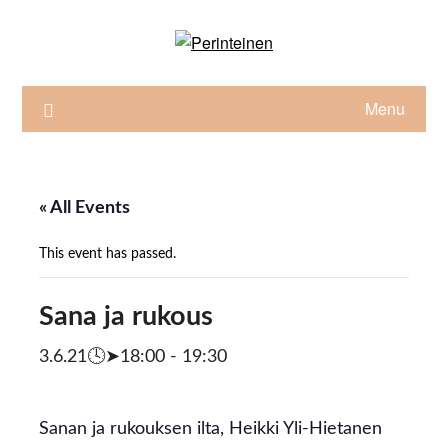
Skip
to
content
Menu
« All Events
This event has passed.
Sana ja rukous
3.6.21🕓➤18:00
-
19:30
Sanan ja rukouksen ilta, Heikki Yli-Hietanen