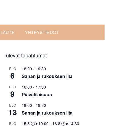
ALAUTE
YHTEYSTIEDOT
Tulevat tapahtumat
18:00
-
19:30
ELO
6
Sanan ja rukouksen ilta
16:00
-
17:30
ELO
9
Päivätilaisuus
18:00
-
19:30
ELO
13
Sanan ja rukouksen ilta
15.8.🕓➤10:00
-
16.8.🕓➤14:30
ELO