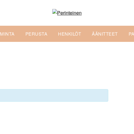
IMINTA
PERUSTA
HENKILÖT
ÄÄNITTEET
P