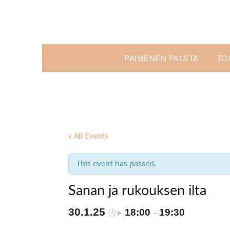
Skip
to
content
PAIMENEN PALSTA
TO
« All Events
This event has passed.
Sanan ja rukouksen ilta
30.1.25
18:00
19:30
🕓➤
–