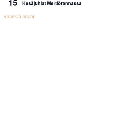
15
Kesäjuhlat Mertiörannassa
View Calendar