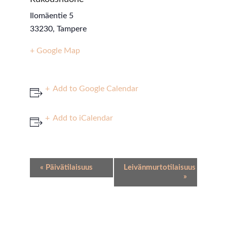
Ilomäentie 5
33230
,
Tampere
+ Google Map
Add to Google Calendar
Add to iCalendar
Event
«
Päivätilaisuus
Leivänmurtotilaisuus
Navigation
»