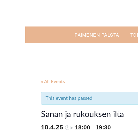
Skip
to
content
PAIMENEN PALSTA
TO
« All Events
This event has passed.
Sanan ja rukouksen ilta
10.4.25
18:00
19:30
🕓➤
–