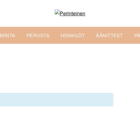
IMINTA
PERUSTA
HENKILÖT
ÄÄNITTEET
P