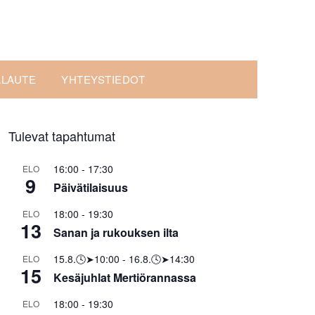
ALAUTE
YHTEYSTIEDOT
Tulevat tapahtumat
16:00
-
17:30
ELO
9
Päivätilaisuus
18:00
-
19:30
ELO
13
Sanan ja rukouksen ilta
15.8.🕓➤10:00
-
16.8.🕓➤14:30
ELO
15
Kesäjuhlat Mertiörannassa
18:00
-
19:30
ELO