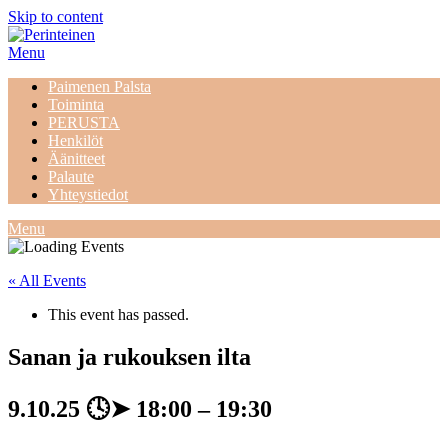
Skip to content
Menu
Paimenen Palsta
Toiminta
PERUSTA
Henkilöt
Äänitteet
Palaute
Yhteystiedot
Menu
« All Events
This event has passed.
Sanan ja rukouksen ilta
9.10.25
🕓➤
18:00
–
19:30