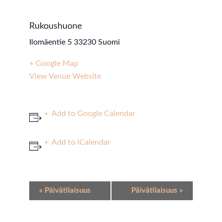
Rukoushuone
Ilomäentie 5
33230
Suomi
+ Google Map
View Venue Website
Add to Google Calendar
Add to iCalendar
Event
«
Päivätilaisuus
Päivätilaisuus
»
Navigation