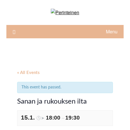
Skip
to
content
Menu
« All Events
This event has passed.
Sanan ja rukouksen ilta
15.1.
18:00
19:30
🕓➤
–