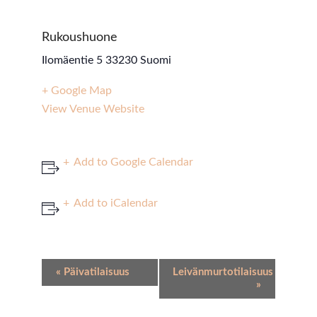
Rukoushuone
Ilomäentie 5
33230
Suomi
+ Google Map
View Venue Website
Add to Google Calendar
Add to iCalendar
Event
«
Päivatilaisuus
Leivänmurtotilaisuus
Navigation
»