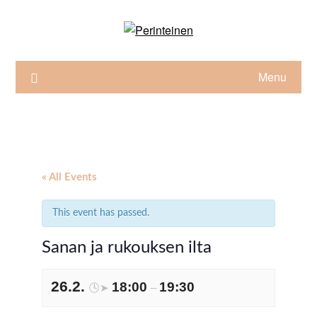
Skip
to
content
Menu
« All Events
This event has passed.
Sanan ja rukouksen ilta
26.2.
18:00
19:30
🕓➤
–