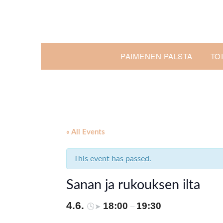
Skip
to
content
PAIMENEN PALSTA
TO
« All Events
This event has passed.
Sanan ja rukouksen ilta
4.6.
18:00
19:30
🕓➤
–