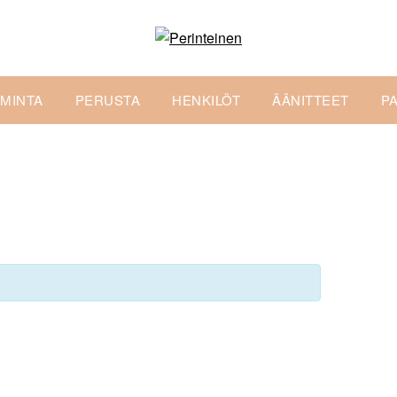
IMINTA
PERUSTA
HENKILÖT
ÄÄNITTEET
P