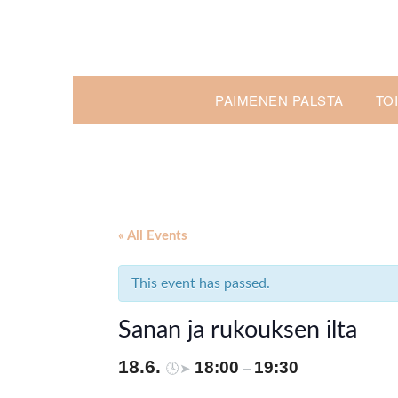
Skip
to
content
PAIMENEN PALSTA
TO
« All Events
This event has passed.
Sanan ja rukouksen ilta
18.6.
18:00
19:30
🕓➤
–