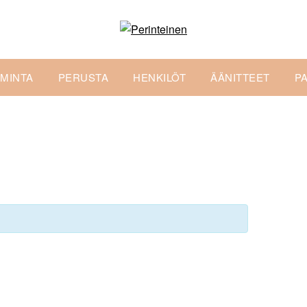
IMINTA
PERUSTA
HENKILÖT
ÄÄNITTEET
P