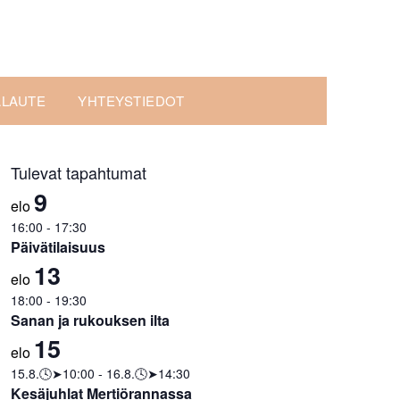
ALAUTE
YHTEYSTIEDOT
Tulevat tapahtumat
9
elo
16:00
-
17:30
Päivätilaisuus
13
elo
18:00
-
19:30
Sanan ja rukouksen ilta
15
elo
15.8.🕓➤10:00
-
16.8.🕓➤14:30
Kesäjuhlat Mertiörannassa