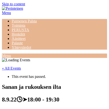
Skip to content
Menu
Paimenen Palsta
Toiminta
PERUSTA
Henkilöt
Äänitteet
Palaute
Yhteystiedot
Menu
« All Events
This event has passed.
Sanan ja rukouksen ilta
8.9.22🕓➤18:00
-
19:30