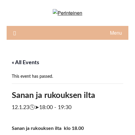
Skip
to
content
Menu
« All Events
This event has passed.
Sanan ja rukouksen ilta
12.1.23🕓➤18:00
-
19:30
Sanan ja rukouksen ilta klo 18.00