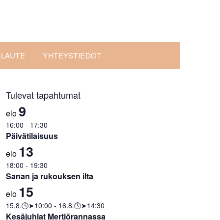
ALAUTE
YHTEYSTIEDOT
Tulevat tapahtumat
9
elo
16:00
-
17:30
Päivätilaisuus
13
elo
18:00
-
19:30
Sanan ja rukouksen ilta
15
elo
15.8.🕓➤10:00
-
16.8.🕓➤14:30
Kesäjuhlat Mertiörannassa