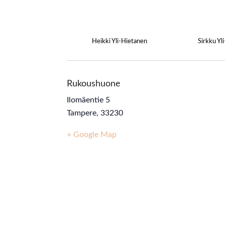
Heikki Yli-Hietanen
Sirkku Yl
Rukoushuone
Ilomäentie 5
Tampere
,
33230
+ Google Map