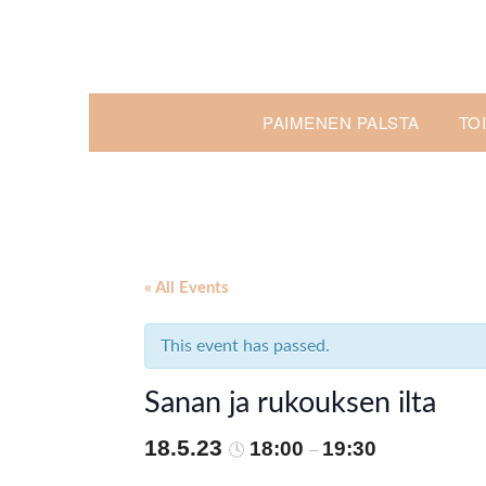
Skip
to
content
PAIMENEN PALSTA
TO
« All Events
This event has passed.
Sanan ja rukouksen ilta
18.5.23
18:00
19:30
🕓
–