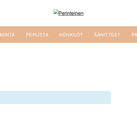
IMINTA
PERUSTA
HENKILÖT
ÄÄNITTEET
P