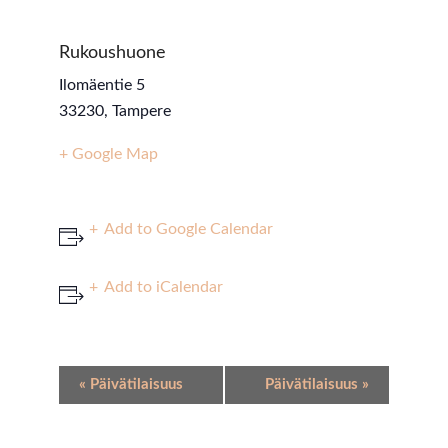
Rukoushuone
Ilomäentie 5
33230
,
Tampere
+ Google Map
Add to Google Calendar
Add to iCalendar
Event
«
Päivätilaisuus
Päivätilaisuus
»
Navigation