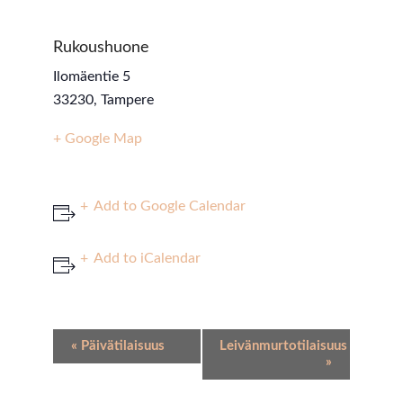
Rukoushuone
Ilomäentie 5
33230
,
Tampere
+ Google Map
Add to Google Calendar
Add to iCalendar
Event
«
Päivätilaisuus
Leivänmurtotilaisuus
Navigation
»