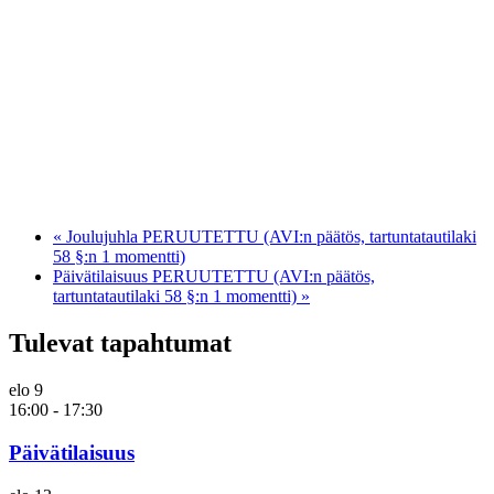
«
Joulujuhla PERUUTETTU (AVI:n päätös, tartuntatautilaki
58 §:n 1 momentti)
Päivätilaisuus PERUUTETTU (AVI:n päätös,
tartuntatautilaki 58 §:n 1 momentti)
»
Tulevat tapahtumat
elo
9
16:00
-
17:30
Päivätilaisuus