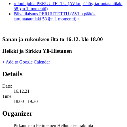
«
Joulujuhla PERUUTETTU (AVI:n päätös, tartuntatautilaki
58 §:n 1 momentti)
Päivätilaisuus PERUUTETTU (AVI:n päätös,
tartuntatautilaki 58 §:n 1 momentti)
»
Sanan ja rukouksen ilta to 16.12. klo 18.00
Heikki ja Sirkku Yli-Hietanen
+ Add to Google Calendar
Details
Date:
16.12.21
Time:
18:00 - 19:30
Organizer
Pirkanmaan Perinteinen Helluntaiseurakunta