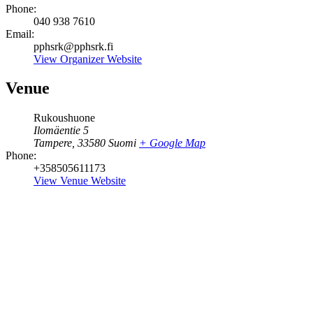
Phone:
040 938 7610
Email:
pphsrk@pphsrk.fi
View Organizer Website
Venue
Rukoushuone
Ilomäentie 5
Tampere
,
33580
Suomi
+ Google Map
Phone:
+358505611173
View Venue Website