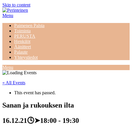
Skip to content
Menu
Paimenen Palsta
Toiminta
PERUSTA
Henkilöt
Äänitteet
Palaute
Yhteystiedot
Menu
« All Events
This event has passed.
Sanan ja rukouksen ilta
16.12.21🕓➤18:00
-
19:30